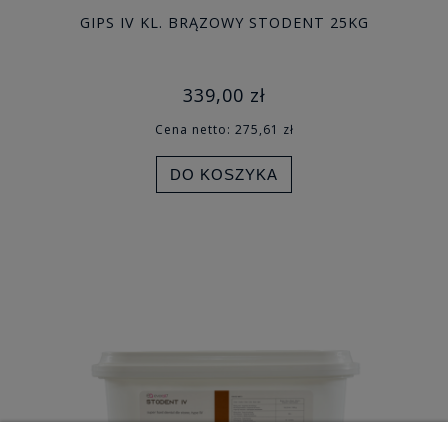
GIPS IV KL. BRĄZOWY STODENT 25KG
339,00 zł
Cena netto:
275,61 zł
DO KOSZYKA