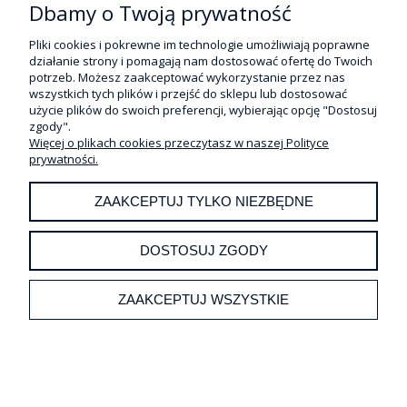
Dbamy o Twoją prywatność
Pliki cookies i pokrewne im technologie umożliwiają poprawne
działanie strony i pomagają nam dostosować ofertę do Twoich
potrzeb. Możesz zaakceptować wykorzystanie przez nas
wszystkich tych plików i przejść do sklepu lub dostosować
użycie plików do swoich preferencji, wybierając opcję "Dostosuj
zgody".
GIPS IV KL. BRĄZOWY STODENT 6KG
Więcej o plikach cookies przeczytasz w naszej Polityce
prywatności.
ZAAKCEPTUJ TYLKO NIEZBĘDNE
89,00 zł
Cena netto:
72,36 zł
DOSTOSUJ ZGODY
DO KOSZYKA
ZAAKCEPTUJ WSZYSTKIE
«
1
2
3
4
»