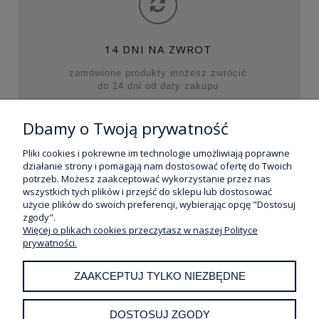
14 DNI NA ZWROT
zamówione produkty możesz zwrócić
do 14 dni od daty zakupu
Dbamy o Twoją prywatność
MOJE KONTO
Pliki cookies i pokrewne im technologie umożliwiają poprawne
działanie strony i pomagają nam dostosować ofertę do Twoich
potrzeb. Możesz zaakceptować wykorzystanie przez nas
REALIZACJA ZAKUPÓW
wszystkich tych plików i przejść do sklepu lub dostosować
użycie plików do swoich preferencji, wybierając opcję "Dostosuj
INFORMACJE
zgody".
Więcej o plikach cookies przeczytasz w naszej Polityce
prywatności.
POMOC
ZAAKCEPTUJ TYLKO NIEZBĘDNE
O NAS
DOSTOSUJ ZGODY