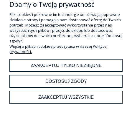
Dbamy o Twoją prywatność
Pliki cookies i pokrewne im technologie umożliwiają poprawne
działanie strony i pomagają nam dostosować ofertę do Twoich
potrzeb. Możesz zaakceptować wykorzystanie przez nas
wszystkich tych plików i przejść do sklepu lub dostosować
użycie plików do swoich preferencji, wybierając opcję "Dostosuj
zgody".
Więcej o plikach cookies przeczytasz w naszej Polityce
prywatności.
ZAAKCEPTUJ TYLKO NIEZBĘDNE
DOSTOSUJ ZGODY
SEKUNDENKLEBER KLEJ SZYBKOWIĄŻĄCY
10ML
ZAAKCEPTUJ WSZYSTKIE
32,00 zł
Cena netto:
26,02 zł
DO KOSZYKA