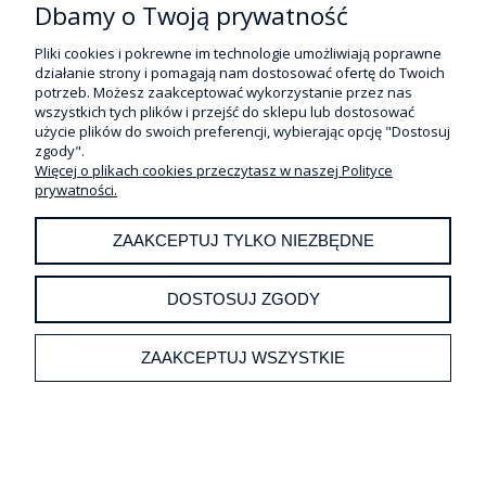
Dbamy o Twoją prywatność
Pliki cookies i pokrewne im technologie umożliwiają poprawne
działanie strony i pomagają nam dostosować ofertę do Twoich
potrzeb. Możesz zaakceptować wykorzystanie przez nas
wszystkich tych plików i przejść do sklepu lub dostosować
użycie plików do swoich preferencji, wybierając opcję "Dostosuj
zgody".
Więcej o plikach cookies przeczytasz w naszej Polityce
prywatności.
ZAAKCEPTUJ TYLKO NIEZBĘDNE
DOSTOSUJ ZGODY
BREDENT PATRYCE 2,2 VKS-SG
ZEWNĄTRZKOR. BOCZ. 8SZT
ZAAKCEPTUJ WSZYSTKIE
296,00 zł
Cena netto:
274,07 zł
DO KOSZYKA