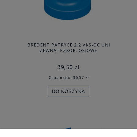
BREDENT PATRYCE 2,2 VKS-OC UNI
ZEWNĄTRZKOR. OSIOWE
39,50 zł
Cena netto:
36,57 zł
DO KOSZYKA