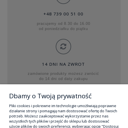
+48 739 00 51 00
pracujemy od 8.30 do 16.00
od poniedziałku do piątku
14 DNI NA ZWROT
zamówione produkty możesz zwrócić
do 14 dni od daty zakupu
Dbamy o Twoją prywatność
MOJE KONTO
Pliki cookies i pokrewne im technologie umożliwiają poprawne
działanie strony i pomagają nam dostosować ofertę do Twoich
potrzeb. Możesz zaakceptować wykorzystanie przez nas
REALIZACJA ZAKUPÓW
wszystkich tych plików i przejść do sklepu lub dostosować
użycie plików do swoich preferencji, wybierając opcję "Dostosuj