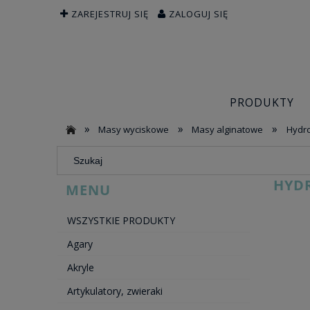
ZAREJESTRUJ SIĘ
ZALOGUJ SIĘ
PRODUKTY
»
»
»
Masy wyciskowe
Masy alginatowe
Hydr
HYD
MENU
WSZYSTKIE PRODUKTY
Agary
Akryle
Artykulatory, zwieraki