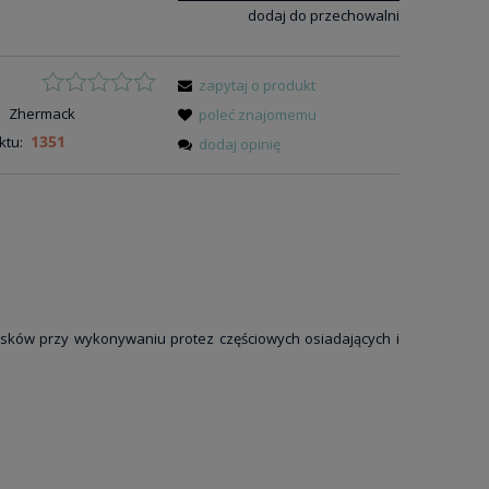
dodaj do przechowalni
zapytaj o produkt
:
Zhermack
poleć znajomemu
1351
ktu:
dodaj opinię
ków przy wykonywaniu protez częściowych osiadających i