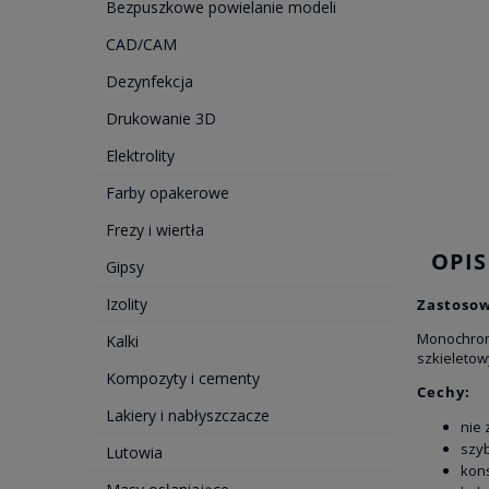
Bezpuszkowe powielanie modeli
CAD/CAM
Dezynfekcja
Drukowanie 3D
Elektrolity
Farby opakerowe
Frezy i wiertła
OPIS
Gipsy
Izolity
Zastosow
Monochrom
Kalki
szkieletow
Kompozyty i cementy
Cechy:
Lakiery i nabłyszczacze
nie 
szy
Lutowia
kons