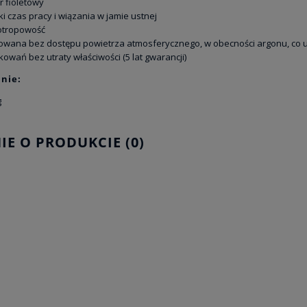
r fioletowy
ki czas pracy i wiązania w jamie ustnej
sotropowość
owana bez dostępu powietrza atmosferycznego, w obecności argonu, co u
owań bez utraty właściwości (5 lat gwarancji)
nie:
g
IE O PRODUKCIE (0)