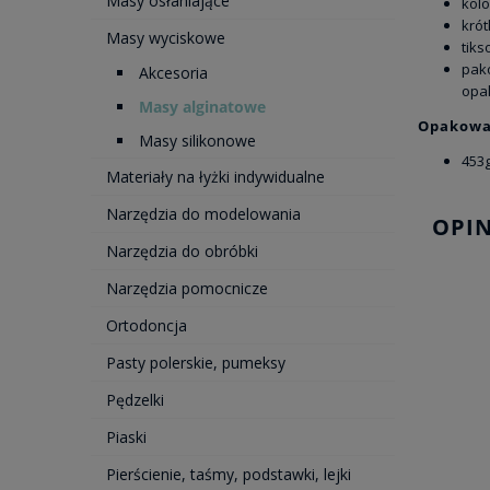
Masy osłaniające
kolo
krót
Masy wyciskowe
tik
pak
Akcesoria
opak
Masy alginatowe
Opakowa
Masy silikonowe
453
Materiały na łyżki indywidualne
Narzędzia do modelowania
OPIN
Narzędzia do obróbki
Narzędzia pomocnicze
Ortodoncja
Pasty polerskie, pumeksy
Pędzelki
Piaski
Pierścienie, taśmy, podstawki, lejki