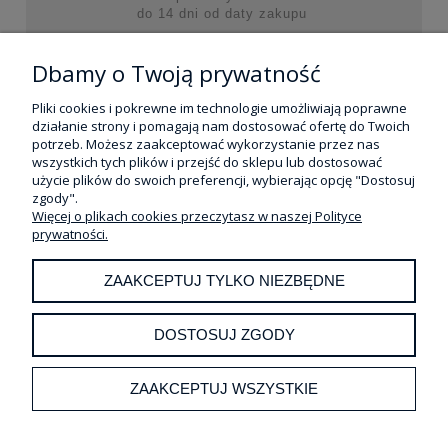
do 14 dni od daty zakupu
Dbamy o Twoją prywatność
MOJE KONTO
Pliki cookies i pokrewne im technologie umożliwiają poprawne
działanie strony i pomagają nam dostosować ofertę do Twoich
potrzeb. Możesz zaakceptować wykorzystanie przez nas
REALIZACJA ZAKUPÓW
wszystkich tych plików i przejść do sklepu lub dostosować
użycie plików do swoich preferencji, wybierając opcję "Dostosuj
INFORMACJE
zgody".
Więcej o plikach cookies przeczytasz w naszej Polityce
prywatności.
POMOC
ZAAKCEPTUJ TYLKO NIEZBĘDNE
O NAS
DOSTOSUJ ZGODY
ZAAKCEPTUJ WSZYSTKIE