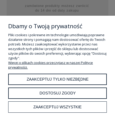
zamówione produkty możesz zwrócić
do 14 dni od daty zakupu
Dbamy o Twoją prywatność
MOJE KONTO
Pliki cookies i pokrewne im technologie umożliwiają poprawne
działanie strony i pomagają nam dostosować ofertę do Twoich
potrzeb. Możesz zaakceptować wykorzystanie przez nas
REALIZACJA ZAKUPÓW
wszystkich tych plików i przejść do sklepu lub dostosować
użycie plików do swoich preferencji, wybierając opcję "Dostosuj
INFORMACJE
zgody".
Więcej o plikach cookies przeczytasz w naszej Polityce
prywatności.
POMOC
ZAAKCEPTUJ TYLKO NIEZBĘDNE
O NAS
DOSTOSUJ ZGODY
ZAAKCEPTUJ WSZYSTKIE